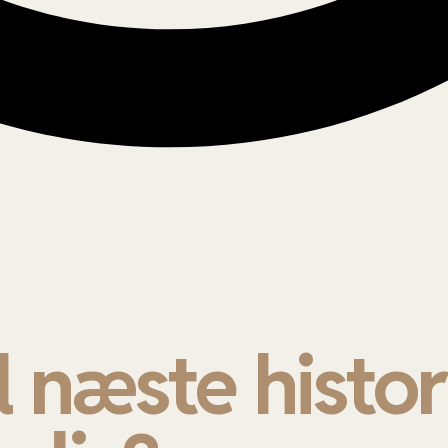
seret i at ann
l næste histor