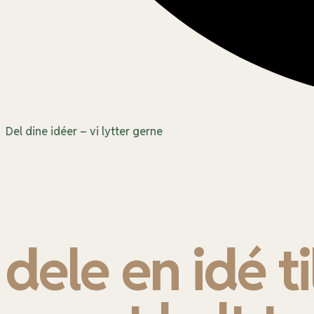
Del dine idéer – vi lytter gerne
Er du interes
dele en idé ti